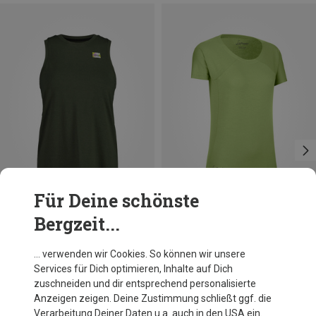
Für Deine schönste
Bergzeit...
Du sparst 28%
Größen
XS
S
M
L
XL
XXL
LaMunt
… verwenden wir Cookies. So können wir unsere
Damen Maria Minimal T-Shirt
Services für Dich optimieren, Inhalte auf Dich
69,95 €
zuschneiden und dir entsprechend personalisierte
Anzeigen zeigen. Deine Zustimmung schließt ggf. die
Verarbeitung Deiner Daten u.a. auch in den USA ein.