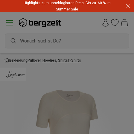
Highlights zum unschlagbaren Preis! Bis zu -60 % im
Summer Sale
Bekleidung
Pullover, Hoodies, Shirts
T-Shirts