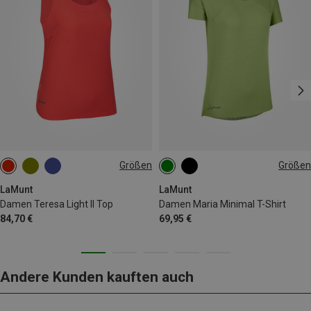
Größen
Größen
XS
S
M
L
XL
XS
S
M
L
XL
XXL
XXL
LaMunt
LaMunt
Damen Teresa Light II Top
Damen Maria Minimal T-Shirt
84,70 €
69,95 €
Andere Kunden kauften auch