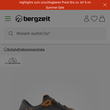
Highlights zum unschlagbaren Preis! Bis zu -60 % im
Summer Sale
Schuhe
Trailrunningschuhe