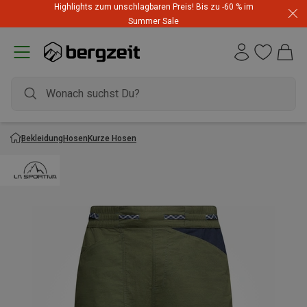
Highlights zum unschlagbaren Preis! Bis zu -60 % im
Summer Sale
Bekleidung
Hosen
Kurze Hosen