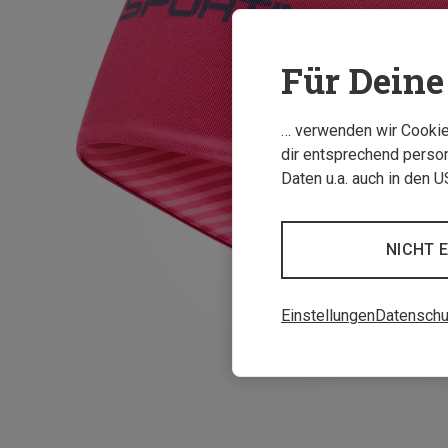
Für Deine 
… verwenden wir Cookies
dir entsprechend person
Daten u.a. auch in den 
NICHT 
Einstellungen
Datenschu