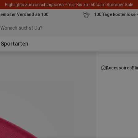
Highlights zum unschlagbaren Preis! Bis zu -60 % im Summer Sale
enloser Versand ab 100
100 Tage kostenlose 
o
Sportarten
Accessoires
St