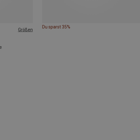
Du sparst 35%
Größen
e