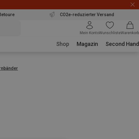
Retoure
CO2e-reduzierter Versand
Mein Konto
Wunschliste
Warenkorb
Shop
Magazin
Second Hand
irnbänder