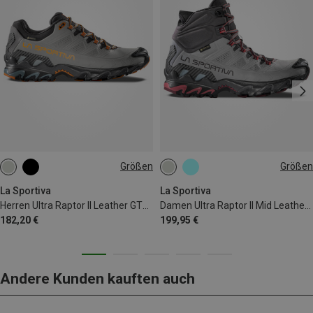
Größen
Größen
41
37
37.5
39.5
40.5
41.5
La Sportiva
La Sportiva
Herren Ultra Raptor II Leather GTX Schuhe
Damen Ultra Raptor II Mid Leather GTX Schuhe
182,20 €
199,95 €
Andere Kunden kauften auch