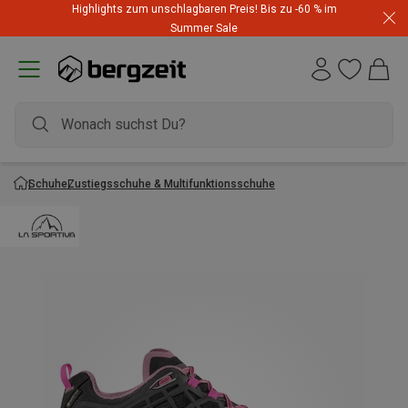
Highlights zum unschlagbaren Preis! Bis zu -60 % im
Summer Sale
Schuhe
Zustiegsschuhe & Multifunktionsschuhe