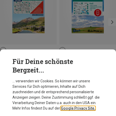
Kompass Verlag
Kompass Verlag
Für Deine schönste
WK 99 Oberengadin
WK 783 Hegau - Westlicher Bodensee
Bergzeit...
17,95 €
12,95 €
… verwenden wir Cookies. So können wir unsere
Services für Dich optimieren, Inhalte auf Dich
Andere Kunden kauften auch
zuschneiden und dir entsprechend personalisierte
Anzeigen zeigen. Deine Zustimmung schließt ggf. die
Verarbeitung Deiner Daten u.a. auch in den USA ein.
Mehr Infos findest Du auf der
Google Privacy Site.