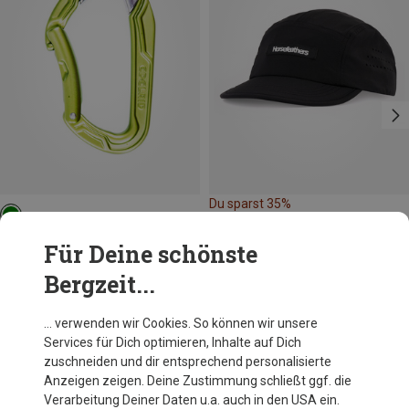
Du sparst 35%
Edelrid
Für Deine schönste
Bulletproof Bent Karabiner
Bergzeit...
14,95 €
… verwenden wir Cookies. So können wir unsere
Services für Dich optimieren, Inhalte auf Dich
Andere Kunden kauften auch
zuschneiden und dir entsprechend personalisierte
Anzeigen zeigen. Deine Zustimmung schließt ggf. die
Verarbeitung Deiner Daten u.a. auch in den USA ein.