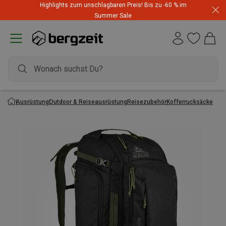
Highlights zum unschlagbaren Preis! Bis zu -60 % im
Summer Sale
Ausrüstung
Outdoor & Reiseausrüstung
Reisezubehör
Kofferrucksäcke