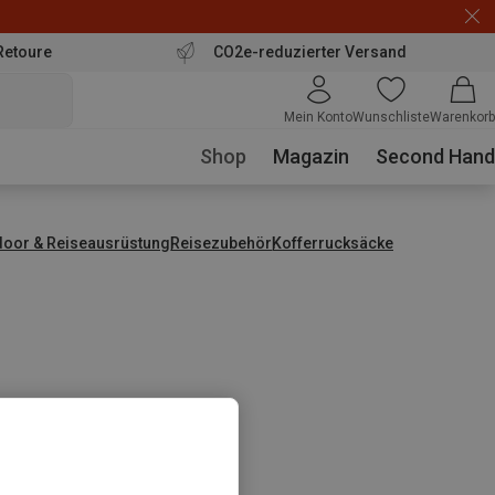
Retoure
CO2e-reduzierter Versand
Mein Konto
Wunschliste
Warenkorb
Shop
Magazin
Second Hand
door & Reiseausrüstung
Reisezubehör
Kofferrucksäcke