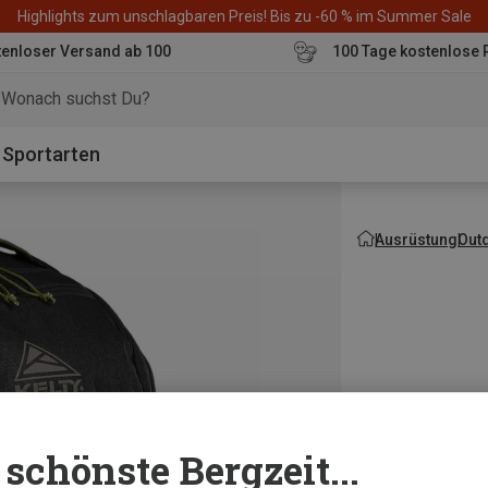
Highlights zum unschlagbaren Preis! Bis zu -60 % im Summer Sale
enloser Versand ab 100
100 Tage kostenlose 
o
Sportarten
Ausrüstung
Out
schönste Bergzeit...