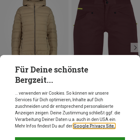
Für Deine schönste
Bergzeit...
Du sparst 31%
Größen
XS
S
CMP
… verwenden wir Cookies. So können wir unsere
Damen Hoodie Jacke
Services für Dich optimieren, Inhalte auf Dich
99,95 €
zuschneiden und dir entsprechend personalisierte
Anzeigen zeigen. Deine Zustimmung schließt ggf. die
Verarbeitung Deiner Daten u.a. auch in den USA ein.
Mehr Infos findest Du auf der
Google Privacy Site.