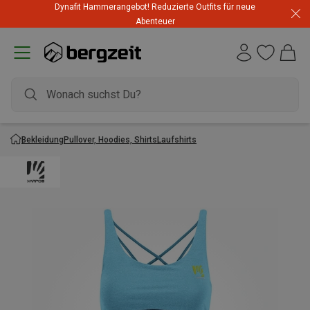
Highlights zum unschlagbaren Preis! Bis zu -60 % im
Dynafit Hammerangebot! Reduzierte Outfits für neue
Summer Sale
Abenteuer
Bekleidung
Pullover, Hoodies, Shirts
Laufshirts