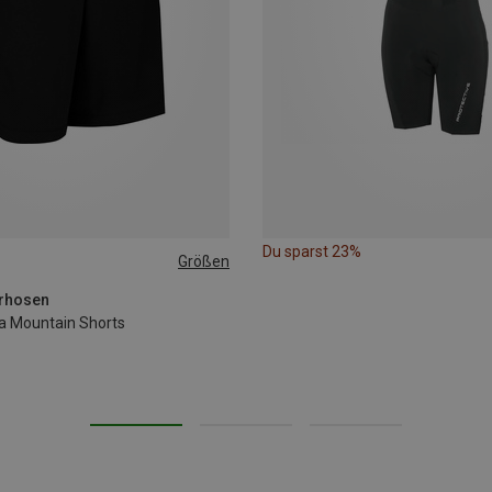
Du sparst 23%
Größen
L
rhosen
a Mountain Shorts