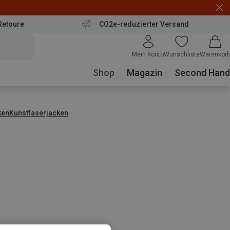
Retoure
CO2e-reduzierter Versand
Mein Konto
Wunschliste
Warenkorb
Shop
Magazin
Second Hand
ken
Kunstfaserjacken