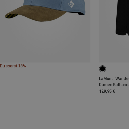
Du sparst 18%
XS
S
M
LaMunt | Wande
Damen Katharin
129,95 €