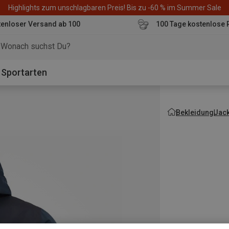
Highlights zum unschlagbaren Preis! Bis zu -60 % im Summer Sale
enloser Versand ab 100
100 Tage kostenlose 
o
Sportarten
Bekleidung
Jac