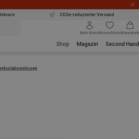
Retoure
CO2e-reduzierter Versand
Mein Konto
Wunschliste
Warenkorb
Shop
Magazin
Second Hand
en
Isolationshosen