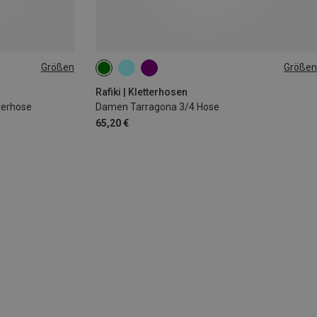
Größen
Größen
L
XS
S
L
Rafiki | Kletterhosen
terhose
Damen Tarragona 3/4 Hose
65,20 €