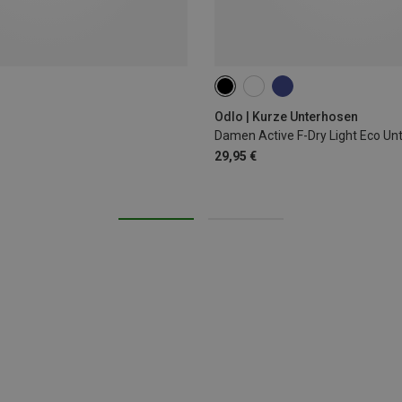
XS
S
M
L
XL
XX
Odlo | Kurze Unterhosen
Damen Active F-Dry Light Eco Un
29,95 €