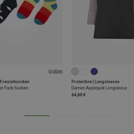
Größen
30
31|32|33|34|35
 Freizeitsocken
Protective | Longsleeves
2er Pack Socken
Damen Applejack Longsleeve
64,60 €