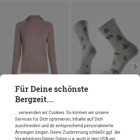
Für Deine schönste
Bergzeit...
Du sparst 38%
Größen
38|39|40|41
42|43|44|45
Smartwool
… verwenden wir Cookies. So können wir unsere
Herren Everyday Through The Trees Socken
Services für Dich optimieren, Inhalte auf Dich
22,71 €
zuschneiden und dir entsprechend personalisierte
Anzeigen zeigen. Deine Zustimmung schließt ggf. die
Verarbeitung Deiner Daten u.a. auch in den USA ein.