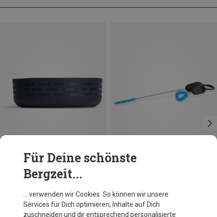
Für Deine schönste
Bergzeit...
Du sparst 34%
Größen
ONE SIZE
Hydro Flask
… verwenden wir Cookies. So können wir unsere
Small Lightweight Bottle Boot
Services für Dich optimieren, Inhalte auf Dich
9,95 €
zuschneiden und dir entsprechend personalisierte