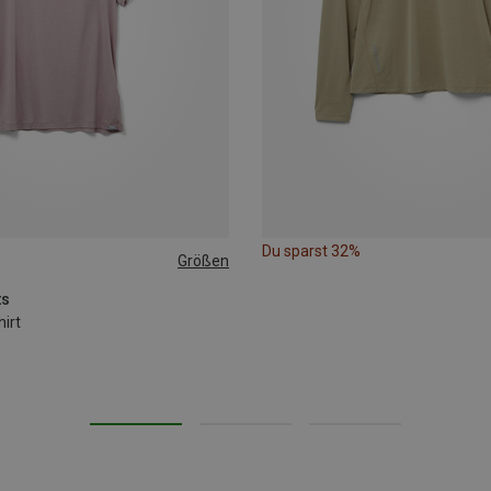
Du sparst 32%
Größen
L
XL
ts
irt