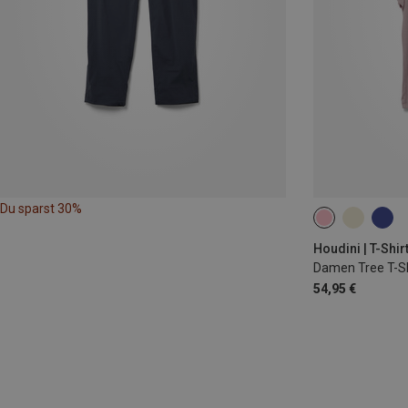
Du sparst 30%
XS
S
M
Houdini | T-Shir
Damen Tree T-Sh
54,95 €