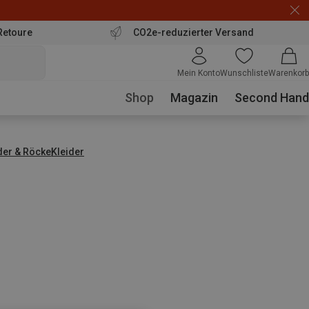
Retoure
CO2e-reduzierter Versand
Mein Konto
Wunschliste
Warenkorb
Shop
Magazin
Second Hand
der & Röcke
Kleider