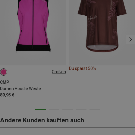
Du sparst 50%
Größen
XXS
XS
S
L
XL
CMP
Damen Hoodie Weste
89,95 €
Andere Kunden kauften auch