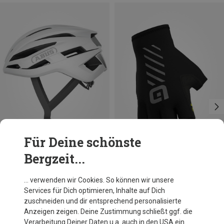
Für Deine schönste
Bergzeit...
Du sparst 34%
Größen
57-61CM
Abus
… verwenden wir Cookies. So können wir unsere
Stormchaser Ace Fahrradhelm
Services für Dich optimieren, Inhalte auf Dich
139,60 €
zuschneiden und dir entsprechend personalisierte
Anzeigen zeigen. Deine Zustimmung schließt ggf. die
Verarbeitung Deiner Daten u.a. auch in den USA ein.