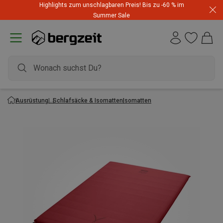
Highlights zum unschlagbaren Preis! Bis zu -60 % im
Summer Sale
Ausrüstung
Schlafsäcke & Isomatten
Isomatten