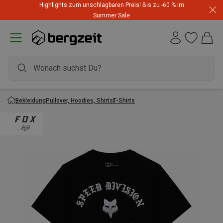
Highlights zum unschlagbaren Preis! Bis zu -60 % im
Summer Sale
Bekleidung
Pullover, Hoodies, Shirts
T-Shirts