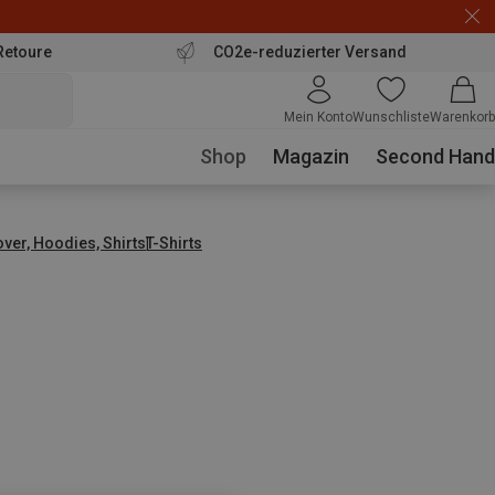
Retoure
CO2e-reduzierter Versand
Mein Konto
Wunschliste
Warenkorb
Shop
Magazin
Second Hand
over, Hoodies, Shirts
T-Shirts