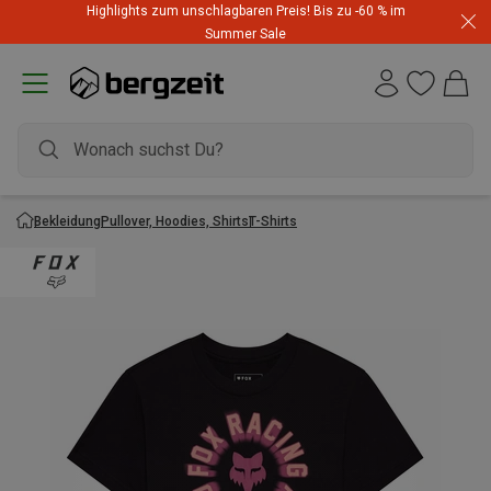
Highlights zum unschlagbaren Preis! Bis zu -60 % im
Summer Sale
Bekleidung
Pullover, Hoodies, Shirts
T-Shirts