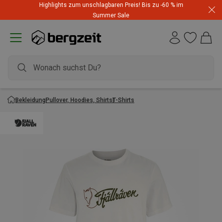
Highlights zum unschlagbaren Preis! Bis zu -60 % im
Summer Sale
Bekleidung
Pullover, Hoodies, Shirts
T-Shirts