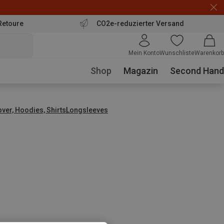
Retoure
CO2e-reduzierter Versand
Mein Konto
Wunschliste
Warenkorb
Shop
Magazin
Second Hand
over, Hoodies, Shirts
Longsleeves