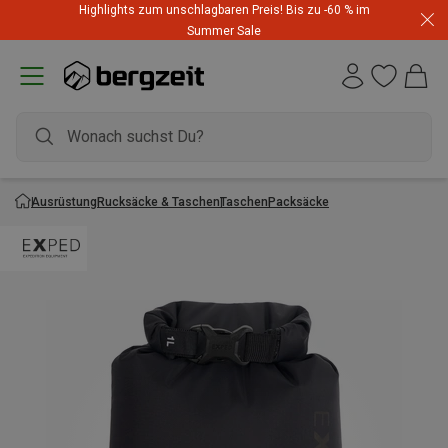
Highlights zum unschlagbaren Preis! Bis zu -60 % im
Summer Sale
Ausrüstung
Rucksäcke & Taschen
Taschen
Packsäcke