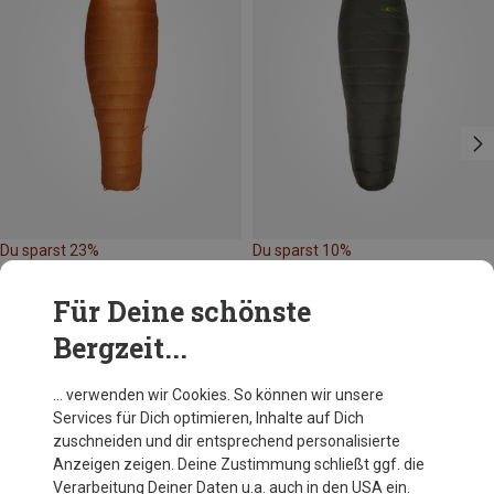
Du sparst 23%
Du sparst 10%
Für Deine schönste
Bergzeit...
… verwenden wir Cookies. So können wir unsere
Services für Dich optimieren, Inhalte auf Dich
Andere Kunden kauften auch
zuschneiden und dir entsprechend personalisierte
Anzeigen zeigen. Deine Zustimmung schließt ggf. die
Verarbeitung Deiner Daten u.a. auch in den USA ein.