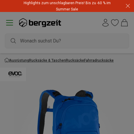
Highlights zum unschlagbaren Preis! Bis zu -60 % im
Summer Sale
Ausrüstung
Rucksäcke & Taschen
Rucksäcke
Fahrradrucksäcke