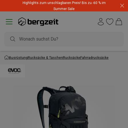
Highlights zum unschlagbaren Preis! Bis zu -60 % im
Summer Sale
Ausrüstung
Rucksäcke & Taschen
Rucksäcke
Fahrradrucksäcke