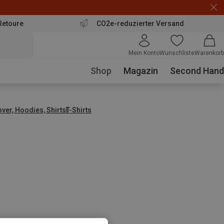
Retoure
CO2e-reduzierter Versand
Mein Konto
Wunschliste
Warenkorb
Shop
Magazin
Second Hand
over, Hoodies, Shirts
T-Shirts