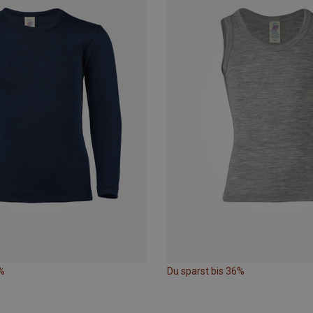
%
Du sparst bis 36%