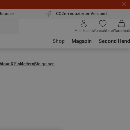
Retoure
CO2e-reduzierter Versand
Mein Konto
Wunschliste
Warenkorb
Shop
Magazin
Second Hand
tour & Eisklettern
Steigeisen