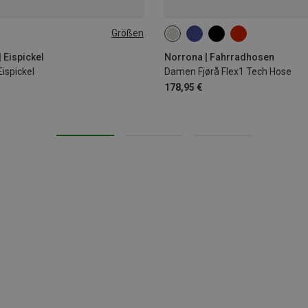
Größen
S
M
L
 Eispickel
Norrona | Fahrradhosen
ispickel
Damen Fjørå Flex1 Tech Hose
178,95 €