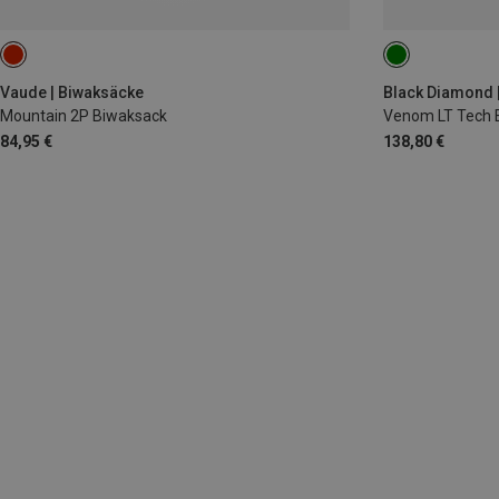
ONE SIZE
Vaude | Biwaksäcke
Black Diamond |
Mountain 2P Biwaksack
Venom LT Tech E
84,95 €
138,80 €