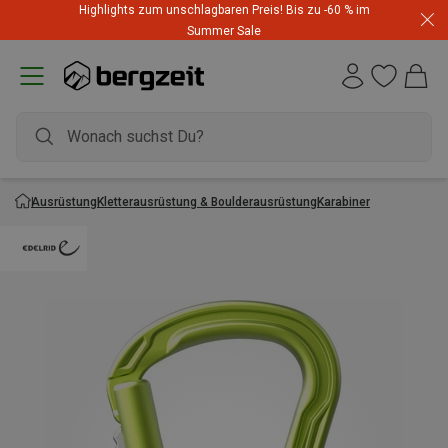
Highlights zum unschlagbaren Preis! Bis zu -60 % im
Summer Sale
Ausrüstung
Kletterausrüstung & Boulderausrüstung
Karabiner