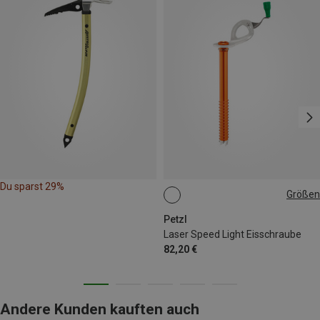
Du sparst 29%
Größen
21CM
17CM
13CM
Petzl
Laser Speed Light Eisschraube
82,20 €
Andere Kunden kauften auch