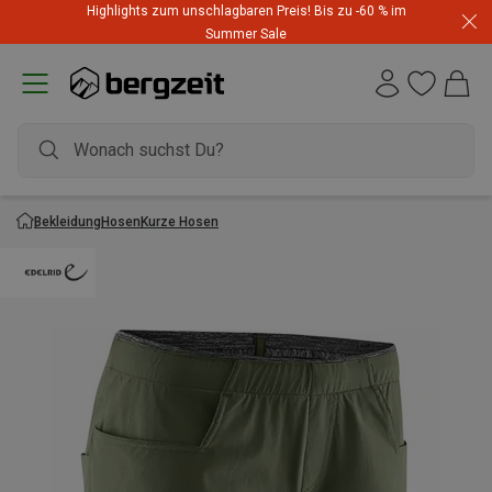
Highlights zum unschlagbaren Preis! Bis zu -60 % im
Summer Sale
Bekleidung
Hosen
Kurze Hosen