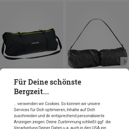
Für Deine schönste
Bergzeit...
Größen
Größen
ONE SIZE
120CM
Edelrid
Edelrid
… verwenden wir Cookies. So können wir unsere
Liner Seiltasche
Rope Tarp Seilsack
Services für Dich optimieren, Inhalte auf Dich
27,26 €
17,95 €
zuschneiden und dir entsprechend personalisierte
Anzeigen zeigen. Deine Zustimmung schließt ggf. die
Verarbeitung Deiner Daten u.a. auch in den USA ein.