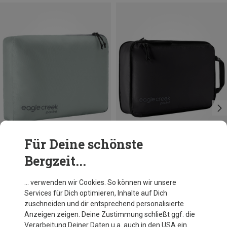
Für Deine schönste
Bergzeit...
Größen
Größen
7L | M
2.5L | M
Eagle Creek
Eagle Creek
… verwenden wir Cookies. So können wir unsere
Pack-It Isolate Cube M Packtasche
Pack-It Isolate Compression Cube M Packtasche
Services für Dich optimieren, Inhalte auf Dich
20,89 €
26,93 €
zuschneiden und dir entsprechend personalisierte
Anzeigen zeigen. Deine Zustimmung schließt ggf. die
Verarbeitung Deiner Daten u.a. auch in den USA ein.