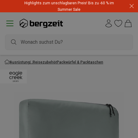
Highlights zum unschlagbaren Preis! Bis zu -60 % im
Summer Sale
Ausrüstung
Reisezubehör
Packwürfel & Packtaschen