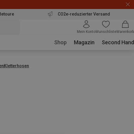
Retoure
CO2e-reduzierter Versand
Mein Konto
Wunschliste
Warenkorb
Shop
Magazin
Second Hand
en
Kletterhosen