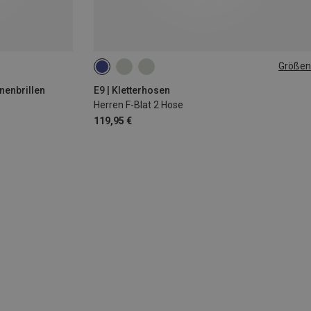
Größen
XS
S
M
XL
nenbrillen
E9 | Kletterhosen
Herren F-Blat 2 Hose
119,95 €