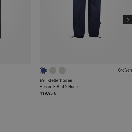
Größen
XS
S
M
XL
E9 | Kletterhosen
Herren F-Blat 2 Hose
119,95 €