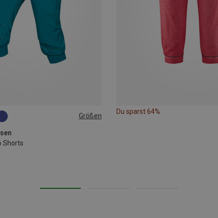
Du sparst 64%
Größen
osen
 Shorts