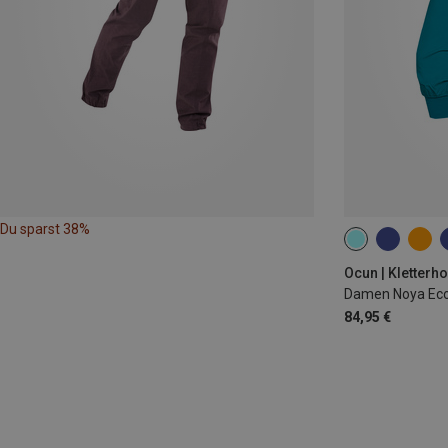
Du sparst 38%
XS
S
L
Ocun | Kletterh
Damen Noya Eco
84,95 €