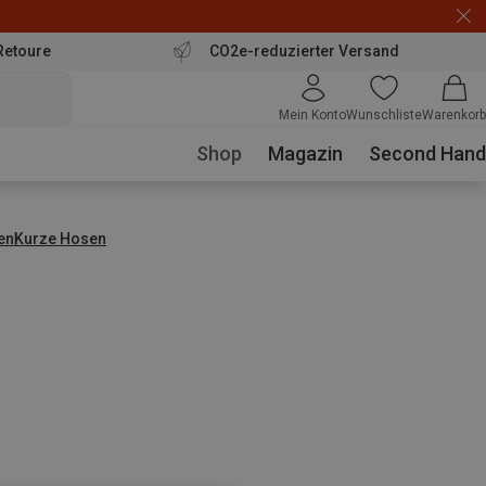
Retoure
CO2e-reduzierter Versand
Mein Konto
Wunschliste
Warenkorb
Shop
Magazin
Second Hand
en
Kurze Hosen