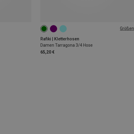
Größen
XS
S
L
Rafiki | Kletterhosen
Damen Tarragona 3/4 Hose
65,20 €