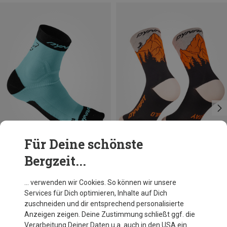
Für Deine schönste
Bergzeit...
Größen
Größen
+4
35|36|37|38
39|40|41|42
35|36|37|38
39|40|41|42
43|44|45|46
Dynafit
Dynafit
… verwenden wir Cookies. So können wir unsere
Alpine Short Socken
Traverse Crew Socken
Services für Dich optimieren, Inhalte auf Dich
16,52 €
18,16 €
zuschneiden und dir entsprechend personalisierte
Anzeigen zeigen. Deine Zustimmung schließt ggf. die
Verarbeitung Deiner Daten u.a. auch in den USA ein.