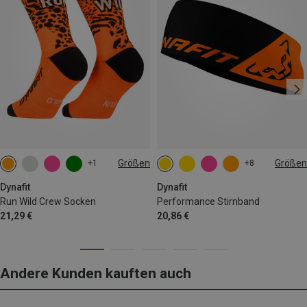
Größen
Größen
+1
+8
35|36|37|38
39|40|41|42
ONE SIZE
43|44|45|46
Dynafit
Dynafit
Run Wild Crew Socken
Performance Stirnband
21,29 €
20,86 €
Andere Kunden kauften auch