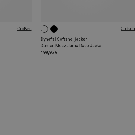
Größen
Größen
XS
S
M
L
XL
Dynafit | Softshelljacken
Damen Mezzalama Race Jacke
199,95 €