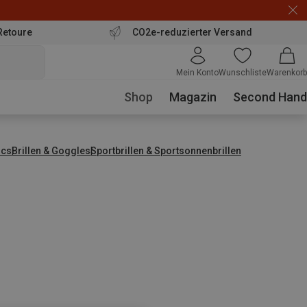
Retoure
CO2e-reduzierter Versand
Mein Konto
Wunschliste
Warenkorb
Shop
Magazin
Second Hand
ics
Brillen & Goggles
Sportbrillen & Sportsonnenbrillen