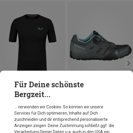
Für Deine schönste
Bergzeit...
Größen
Größen
M
L
XL
XXL
36
37
40
42
Salewa
Scott
… verwenden wir Cookies. So können wir unsere
Herren Cristallo Warm AMR T-Shirt
Damen Sport Crus-R Boa Radschuhe
Services für Dich optimieren, Inhalte auf Dich
94,95 €
109,40 €
zuschneiden und dir entsprechend personalisierte
Anzeigen zeigen. Deine Zustimmung schließt ggf. die
Verarbeitung Deiner Daten u.a. auch in den USA ein.