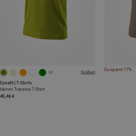
Du sparst 17%
Größen
+2
S
M
L
XL
XXL
Dynafit | T-Shirts
Herren Traverse T-Shirt
45,46 €