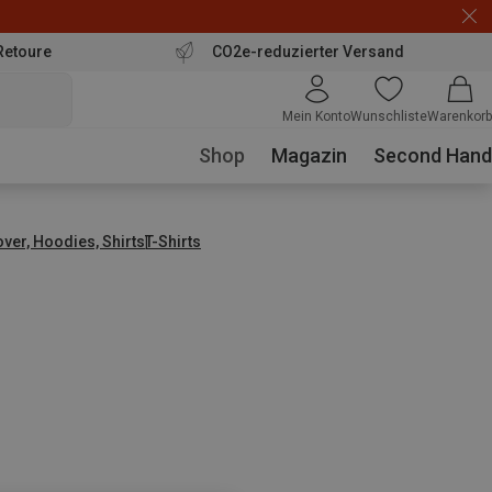
Retoure
CO2e-reduzierter Versand
Mein Konto
Wunschliste
Warenkorb
Shop
Magazin
Second Hand
over, Hoodies, Shirts
T-Shirts