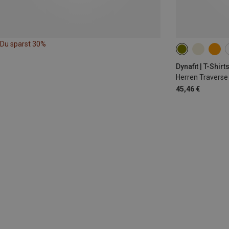
Du sparst 30%
S
M
L
Dynafit | T-Shirt
Herren Traverse 
45,46 €