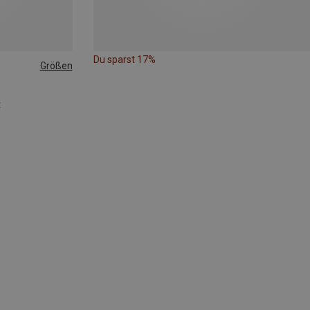
Du sparst 17%
Größen
t