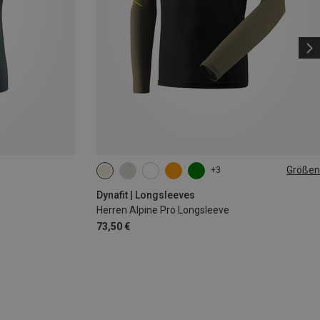
Größen
+3
S
M
L
XL
XXL
Dynafit | Longsleeves
Herren Alpine Pro Longsleeve
73,50 €