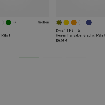
Größen
+2
XL
XXL
L
XL
s
Dynafit | T-Shirts
T-Shirt
Herren Transalper Graphic T-Shir
59,95 €