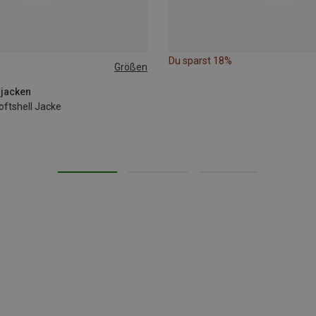
Du sparst 18%
Größen
rjacken
ftshell Jacke