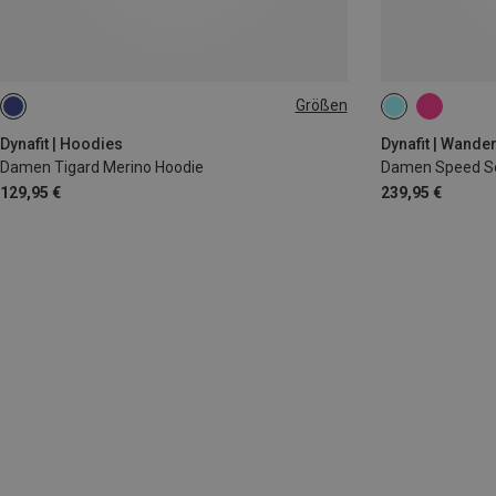
Größen
M
XS
Dynafit | Hoodies
Dynafit | Wande
Damen Tigard Merino Hoodie
Damen Speed So
129,95 €
239,95 €