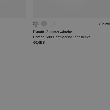
Größen
XS
S
M
L
XL
Dynafit | Skiunterwäsche
Damen Tour Light Merino Longsleeve
99,95 €