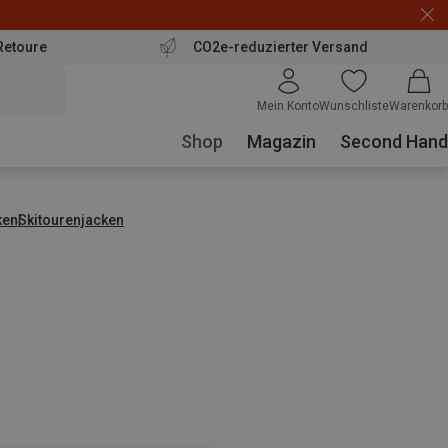
Retoure
CO2e-reduzierter Versand
Mein Konto
Wunschliste
Warenkorb
Shop
Magazin
Second Hand
ken
Skitourenjacken