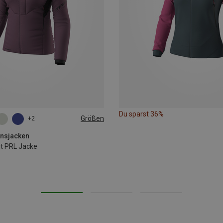
Du sparst 36%
Größen
+2
ionsjacken
t PRL Jacke