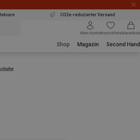
Retoure
CO2e-reduzierter Versand
Mein Konto
Wunschliste
Warenkorb
Shop
Magazin
Second Hand
tschuhe