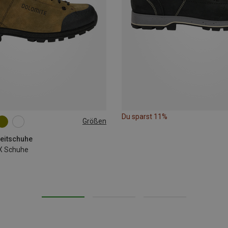
Du sparst 11%
Größen
zeitschuhe
X Schuhe