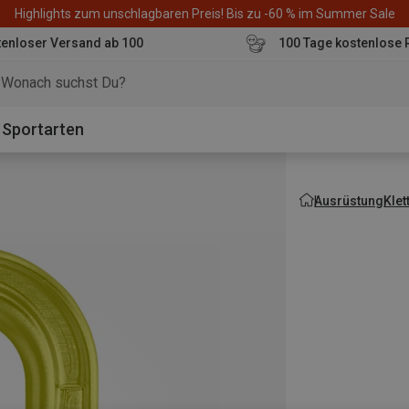
Highlights zum unschlagbaren Preis! Bis zu -60 % im Summer Sale
enloser Versand ab 100
100 Tage kostenlose 
o
Sportarten
Ausrüstung
Kle