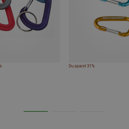
%
Du sparst 31%