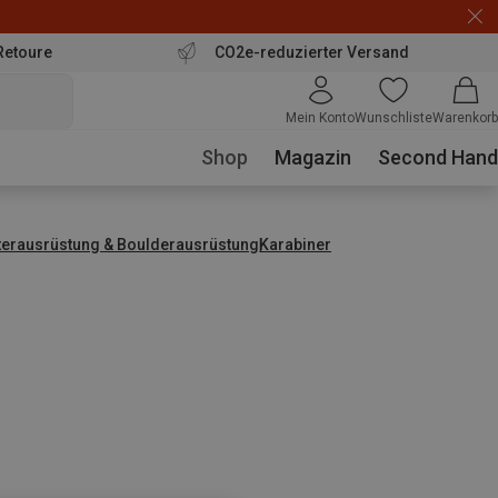
Retoure
CO2e-reduzierter Versand
Mein Konto
Wunschliste
Warenkorb
Shop
Magazin
Second Hand
tterausrüstung & Boulderausrüstung
Karabiner