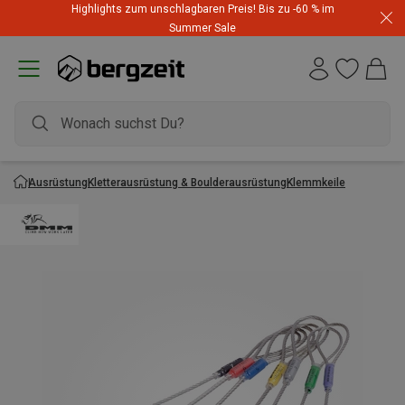
Highlights zum unschlagbaren Preis! Bis zu -60 % im
Summer Sale
Ausrüstung
Kletterausrüstung & Boulderausrüstung
Klemmkeile