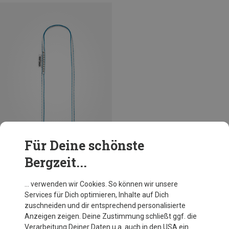
Für Deine schönste
Bergzeit...
Größen
120CM/ICEMINT
Edelrid
… verwenden wir Cookies. So können wir unsere
Dyneema Schlinge 8mm
Services für Dich optimieren, Inhalte auf Dich
14,97 €
zuschneiden und dir entsprechend personalisierte
Anzeigen zeigen. Deine Zustimmung schließt ggf. die
Verarbeitung Deiner Daten u.a. auch in den USA ein.