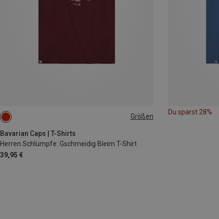
Du sparst 28%
Größen
S
M
L
XL
XXL
3XL
Bavarian Caps | T-Shirts
Herren Schlümpfe: Gschmeidig Bleim T-Shirt
39,95 €