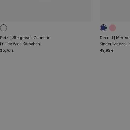
92
104
Petzl | Steigeisen Zubehör
Devold | Merin
Fil Flex Wide Körbchen
Kinder Breeze L
36,76 €
49,95 €