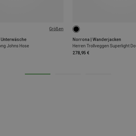
Größen
116
128
L
o Unterwäsche
Norrona | Wanderjacken
ong Johns Hose
Herren Trollveggen Superlight 
278,95 €