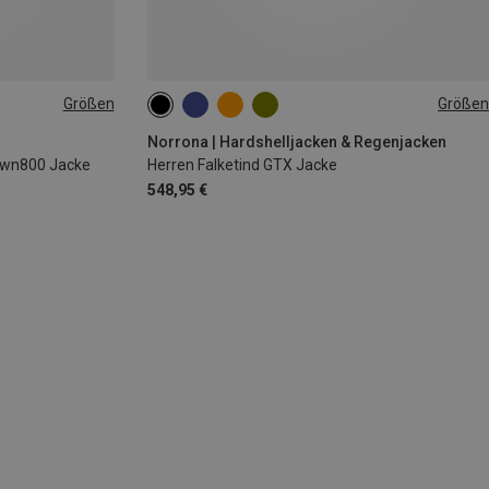
Größen
Größen
M
L
XL
Norrona | Hardshelljacken & Regenjacken
Down800 Jacke
Herren Falketind GTX Jacke
548,95 €