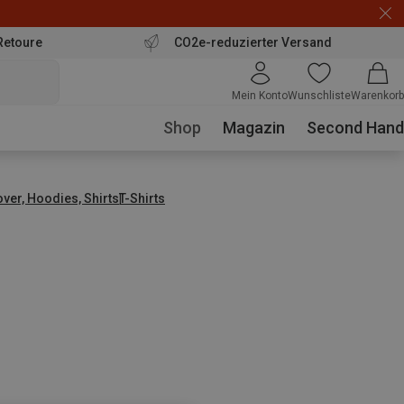
Retoure
CO2e-reduzierter Versand
Mein Konto
Wunschliste
Warenkorb
Shop
Magazin
Second Hand
over, Hoodies, Shirts
T-Shirts