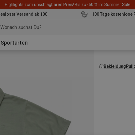
Highlights zum unschlagbaren Preis! Bis zu -60 % im Summer Sale
enloser Versand ab 100
100 Tage kostenlose 
o
Sportarten
Bekleidung
Pull