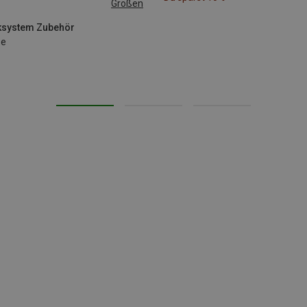
Größen
nksystem Zubehör
be