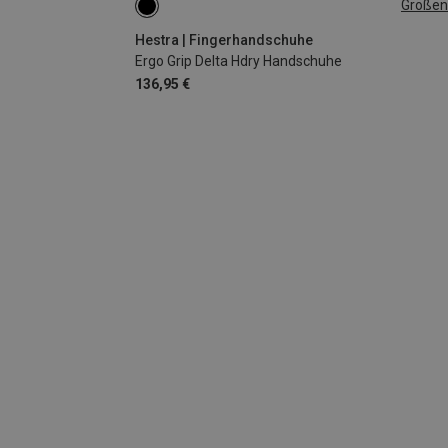
Größen
7
8
9
10
11
Hestra | Fingerhandschuhe
Ergo Grip Delta Hdry Handschuhe
136,95 €