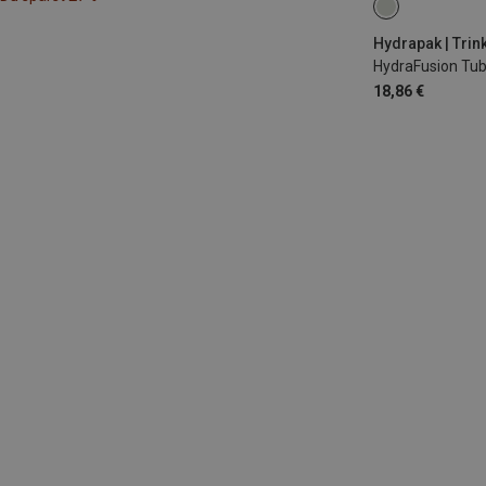
ONE SIZE
Hydrapak | Tri
HydraFusion Tu
18,86 €