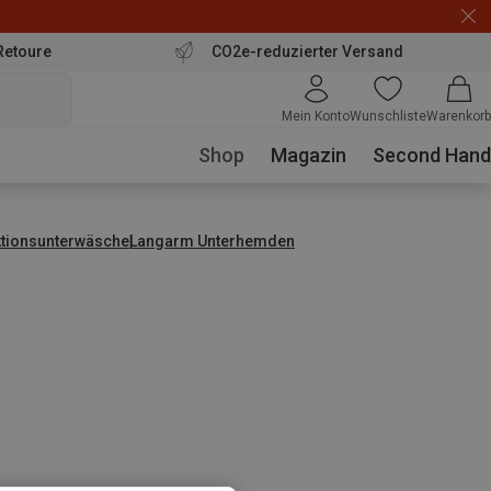
Retoure
CO2e-reduzierter Versand
Mein Konto
Wunschliste
Warenkorb
Shop
Magazin
Second Hand
ktionsunterwäsche
Langarm Unterhemden