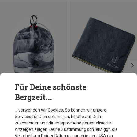
Für Deine schönste
Bergzeit...
Du sparst 18%
Größen
ONE SIZE
Deuter
… verwenden wir Cookies. So können wir unsere
Geldbeutel
Services für Dich optimieren, Inhalte auf Dich
19,95 €
zuschneiden und dir entsprechend personalisierte
Anzeigen zeigen. Deine Zustimmung schließt ggf. die
Verarbeitung Deiner Daten u.a. auch in den USA ein.