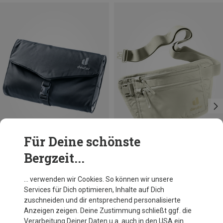
Für Deine schönste
Bergzeit...
Du sparst 21%
Größen
ONE SIZE
Deuter
… verwenden wir Cookies. So können wir unsere
Wash Bag II Kulturtasche
Services für Dich optimieren, Inhalte auf Dich
31,58 €
zuschneiden und dir entsprechend personalisierte
Anzeigen zeigen. Deine Zustimmung schließt ggf. die
Verarbeitung Deiner Daten u.a. auch in den USA ein.