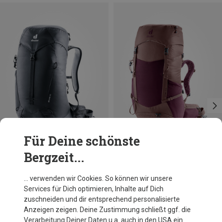
Für Deine schönste
Bergzeit...
Größen
Größen
30L
30L
Deuter
Deuter
… verwenden wir Cookies. So können wir unsere
AC Lite 30 Rucksack
Damen Futura 30 SL Rucksack
Services für Dich optimieren, Inhalte auf Dich
109,40 €
158,20 €
zuschneiden und dir entsprechend personalisierte
Anzeigen zeigen. Deine Zustimmung schließt ggf. die
Verarbeitung Deiner Daten u.a. auch in den USA ein.