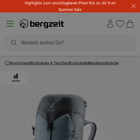
Highlights zum unschlagbaren Preis! Bis zu -60 % im
Summer Sale
Ausrüstung
Rucksäcke & Taschen
Rucksäcke
Wanderrucksäcke