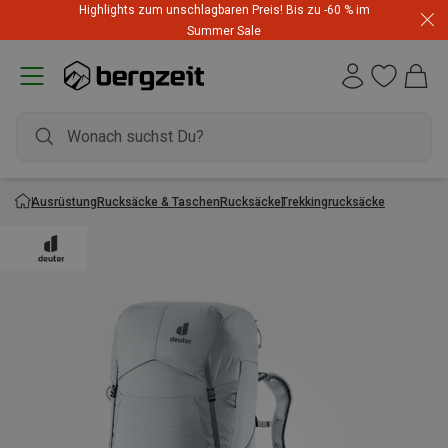
Highlights zum unschlagbaren Preis! Bis zu -60 % im
Summer Sale
Ausrüstung
Rucksäcke & Taschen
Rucksäcke
Trekkingrucksäcke